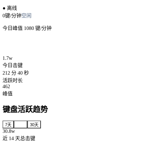
● 离线
0
键/分钟
空闲
今日峰值
1080
键/分钟
1.7w
今日击键
212 分 40 秒
活跃时长
462
峰值
键盘活跃趋势
7
天
14
天
30
天
30.8w
近
14
天总击键