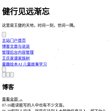
健行见远渐忘
这里是王健的天地，时间一刻，世间一隅。
主站
门户首页
博客
文章与说说
管理后台
内容管理
王氏家谱
家族树
童趣绘本
AI 儿童故事学习
博客
查看全部 →
07-16
能读能写的人中也有不少文盲。