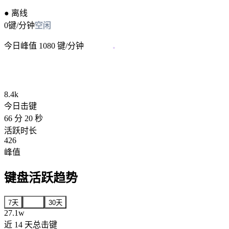
● 离线
0
键/分钟
空闲
今日峰值
1080
键/分钟
8.4k
今日击键
66 分 20 秒
活跃时长
426
峰值
键盘活跃趋势
7
天
14
天
30
天
27.1w
近
14
天总击键