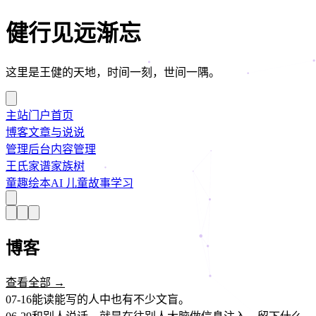
健行见远渐忘
这里是王健的天地，时间一刻，世间一隅。
主站
门户首页
博客
文章与说说
管理后台
内容管理
王氏家谱
家族树
童趣绘本
AI 儿童故事学习
博客
查看全部 →
07-16
能读能写的人中也有不少文盲。