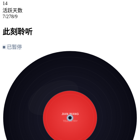
14
活跃天数
7/27
8/9
此刻聆听
■ 已暂停
JIAN.WANG
TELEMETRY